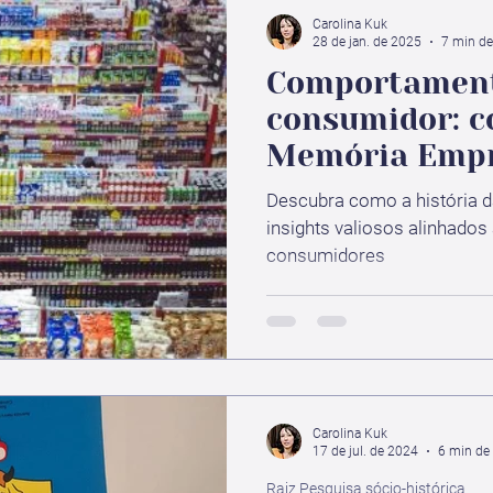
Carolina Kuk
28 de jan. de 2025
7 min de 
Comportamen
consumidor: c
Memória Empr
moldar estrat
Descubra como a história 
mundo em tra
insights valiosos alinhad
consumidores
Carolina Kuk
17 de jul. de 2024
6 min de 
Raiz Pesquisa sócio-histórica