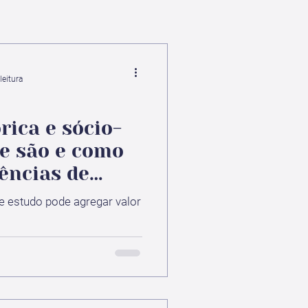
leitura
rica e sócio-
ue são e como
ências de
 explorá-las
 estudo pode agregar valor