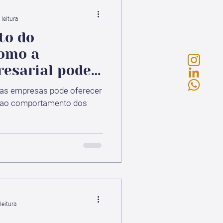
leitura
to do
omo a
esarial pode
égias para um
das empresas pode oferecer
nsformação
os ao comportamento dos
leitura