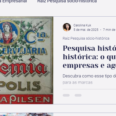
 Empresarial
Raiz Pesquisa sócio-histórica
Carolina Kuk
5 de mai. de 2025
7 min de 
Raiz Pesquisa sócio-histórica
Pesquisa histó
histórica: o q
empresas e ag
criação podem
Descubra como esse tipo de
para as marcas