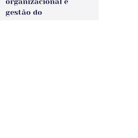
organizacional e 
gestão do 
conhecimento
A memória organizacional e a gestão 
do conhecimento estão intimamente 
relacionadas e são complementares 
dentro de uma instituição. Enquanto a 
memória organizacional foca no 
conjunto de experiências acumuladas 
ao longo da trajetória de uma 
instituição, a gestão do conhecimento 
se preocupa com os fluxos delas. 
Ambos os conceitos são compostos, 
na prática, de atividades de captura, 
armazenamento, compartilhamento e 
uso eficiente do conhecimento 
acumulado ao longo do tempo. 