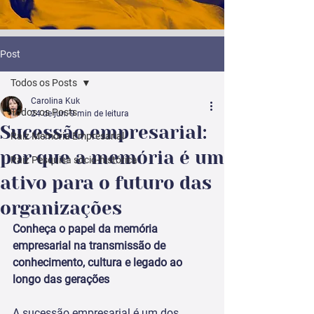
Post
Todos os Posts
Carolina Kuk
Todos os Posts
24 de jun.
9 min de leitura
Sucessão empresarial:
Raiz Memória Empresarial
por que a memória é um
Raiz Pesquisa sócio-histórica
ativo para o futuro das
organizações
Conheça o papel da memória 
empresarial na transmissão de 
conhecimento, cultura e legado ao 
longo das gerações
A sucessão empresarial é um dos 