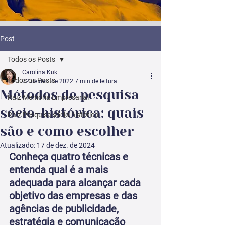
Post
Todos os Posts
Carolina Kuk
Todos os Posts
22 de dez. de 2022
7 min de leitura
Métodos de pesquisa
Raiz Memória Empresarial
sócio-histórica: quais
Raiz Pesquisa sócio-histórica
são e como escolher
Atualizado:
17 de dez. de 2024
Conheça quatro técnicas e 
entenda qual é a mais 
adequada para alcançar cada 
objetivo das empresas e das 
agências de publicidade, 
estratégia e comunicação